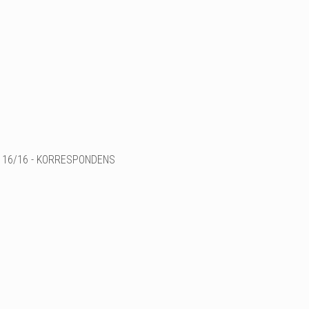
16/16 - KORRESPONDENS
Ile de l'archipel de Karls
2024
Technique mixte sur toile
Diptyque
24X19,5cm
Ajouter un commenta