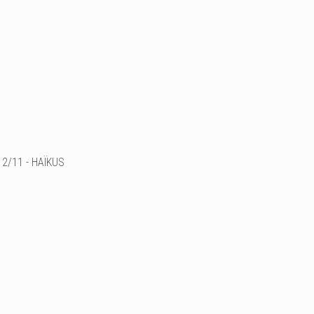
2/11 - HAÏKUS
[Fusion des âmes
Jaillissement d'énergie
Ainsi naît la vie]
Techniques mixtes sur to
2018
100x100cm